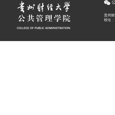
贵州财
校址
: