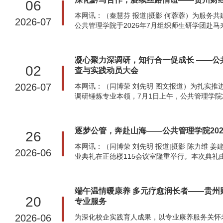
06
​本网讯：（秦慧芬 报道|摄影 何蓉蓉）为服务
2026-07
公共管理学院于2026年7月组织师生研学团赴马
凝心聚力深调研，知行合一促成长 ——公
02
查与实践动员大会
2026-07
本网讯：（闫博荣 刘先明 图文报道）为扎实
调研锤炼专业本领，7月1日上午，公共管理学院2
逐梦公管，奔赴山海——公共管理学院20
26
本网讯：（闫博荣 刘先明 报道|摄影 陈力维 姜建
2026-06
业典礼在正德楼115会议室隆重举行。本次典礼
端午温情暖康养 多元疗愈润长者——贵
20
专业服务
2026-06
为深化校企实践育人成果，以专业康养服务关怀老