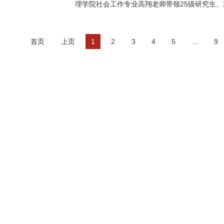
理学院社会工作专业高翔老师带领25级研究生、2
首页
上页
1
2
3
4
5
...
9